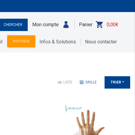
Mon compte
Panier
0,00
€
il
Infos & Solutions
Nous contacter
BOUTIQUE
list
apps
LISTE
GRILLE
TRIER