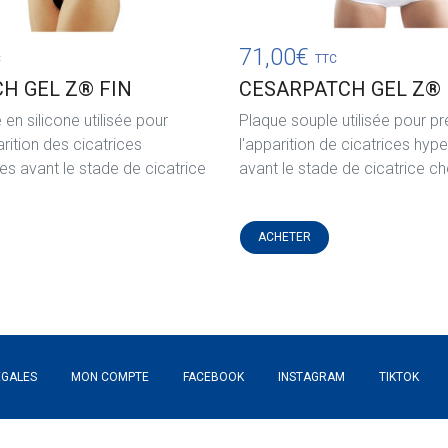
71,00
€
C
TTC
H GEL Z® FIN
CESARPATCH GEL Z® 
en silicone utilisée pour
Plaque souple utilisée pour pr
arition des cicatrices
l'apparition de cicatrices hyp
es avant le stade de cicatrice
avant le stade de cicatrice ch
ACHETER
ÉGALES
MON COMPTE
FACEBOOK
INSTAGRAM
TIKTOK