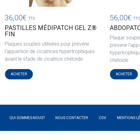
36,00
€
56,00
€
TTC
TT
PASTILLES MÉDIPATCH GEL Z®
ABDOPATC
FIN
Plaque souple 
Plaques souples utilisées pour prévenir
prévenir l'app
l'apparition de cicatrices hypertrophiques
hypertrophiqu
avant le stade de cicatrice chéloïde.
chéloïde.
ACHETER
ACHETER
QUI SOMMES-NOUS?
NOUS CONTACTER
CGV
MENTIONS L