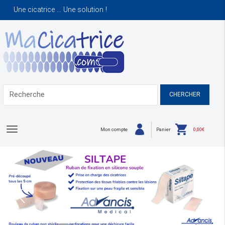
Une cicatrice ... Une solution !
Toggle navigation
Mon compte
Panier
0,00
€